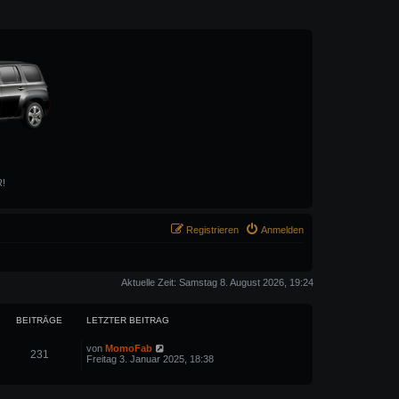
R!
Registrieren
Anmelden
Aktuelle Zeit: Samstag 8. August 2026, 19:24
BEITRÄGE
LETZTER BEITRAG
N
von
MomoFab
231
e
Freitag 3. Januar 2025, 18:38
u
e
s