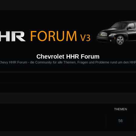
Chevrolet HHR Forum
hevy HHR Forum - die Community für alle Themen, Fragen und Probleme rund um den HH
THEMEN
56