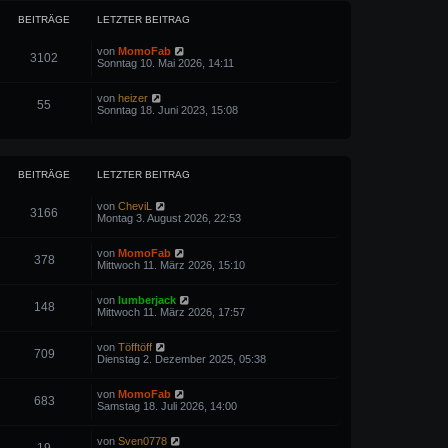
t
e
BEITRÄGE
LETZTER BEITRAG
r
B
e
N
von
MomoFab
3102
i
e
Sonntag 10. Mai 2026, 14:11
t
u
r
e
N
von
heizer
a
s
55
e
Sonntag 18. Juni 2023, 15:08
g
t
u
e
e
r
s
B
t
e
e
i
BEITRÄGE
LETZTER BEITRAG
r
t
B
r
e
N
von
CheviL
a
3166
i
e
Montag 3. August 2026, 22:53
g
t
u
r
e
N
von
MomoFab
a
s
378
e
Mittwoch 11. März 2026, 15:10
g
t
u
e
e
r
N
von
lumberjack
s
B
148
e
Mittwoch 11. März 2026, 17:57
t
e
u
e
i
e
r
t
N
von
Töfftöff
s
B
r
709
e
Dienstag 2. Dezember 2025, 05:38
t
e
a
u
e
i
g
e
r
t
N
von
MomoFab
s
B
r
683
e
Samstag 18. Juli 2026, 14:00
t
e
a
u
e
i
g
e
r
t
N
von
Sven0778
s
B
r