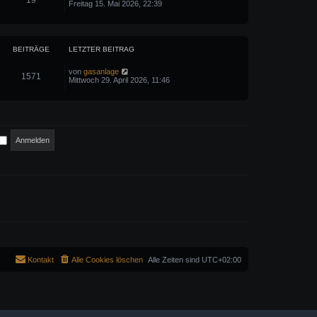
19
e
Freitag 15. Mai 2026, 22:39
t
e
a
u
e
i
g
e
r
t
s
B
r
t
e
a
e
i
g
BEITRÄGE
LETZTER BEITRAG
r
t
B
r
e
N
von
gasanlage
a
1571
i
e
Mittwoch 29. April 2026, 11:46
g
t
u
r
e
a
s
g
t
e
r
B
e
i
t
r
a
g
Kontakt
Alle Cookies löschen
Alle Zeiten sind
UTC+02:00