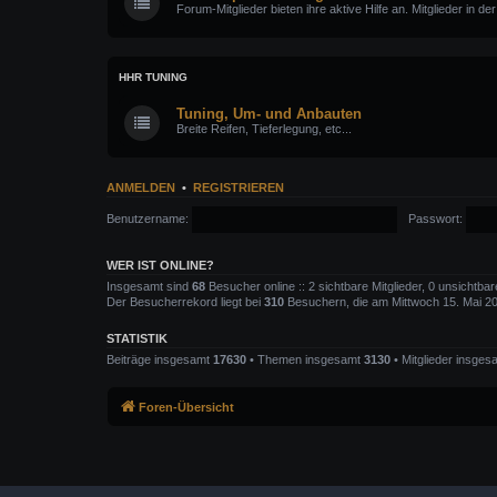
Forum-Mitglieder bieten ihre aktive Hilfe an. Mitglieder in d
HHR TUNING
Tuning, Um- und Anbauten
Breite Reifen, Tieferlegung, etc...
ANMELDEN
•
REGISTRIEREN
Benutzername:
Passwort:
WER IST ONLINE?
Insgesamt sind
68
Besucher online :: 2 sichtbare Mitglieder, 0 unsichtba
Der Besucherrekord liegt bei
310
Besuchern, die am Mittwoch 15. Mai 202
STATISTIK
Beiträge insgesamt
17630
• Themen insgesamt
3130
• Mitglieder insge
Foren-Übersicht