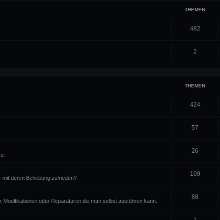
THEMEN
482
2
THEMEN
424
57
26
u.
109
r mit deren Behebung zufrieden?
88
 für Modifikationen oder Reparaturen die man selbst ausführen kann.