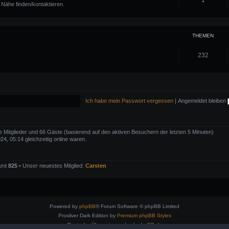
1
er Nähe finden/kontaktieren.
THEMEN
232
Ich habe mein Passwort vergessen
|
Angemeldet bleiben
re Mitglieder und 66 Gäste (basierend auf den aktiven Besuchern der letzten 5 Minuten)
4, 05:14 gleichzeitig online waren.
samt
825
• Unser neuestes Mitglied:
Carsten
Powered by
phpBB
® Forum Software © phpBB Limited
Prosilver Dark Edition by
Premium phpBB Styles
Deutsche Übersetzung durch
phpBB.de