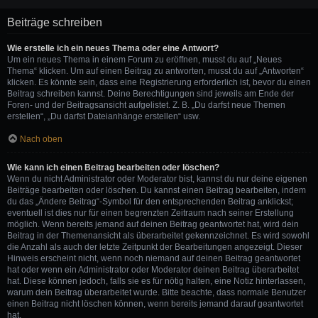
Beiträge schreiben
Wie erstelle ich ein neues Thema oder eine Antwort?
Um ein neues Thema in einem Forum zu eröffnen, musst du auf „Neues
Thema“ klicken. Um auf einen Beitrag zu antworten, musst du auf „Antworten“
klicken. Es könnte sein, dass eine Registrierung erforderlich ist, bevor du einen
Beitrag schreiben kannst. Deine Berechtigungen sind jeweils am Ende der
Foren- und der Beitragsansicht aufgelistet. Z. B. „Du darfst neue Themen
erstellen“, „Du darfst Dateianhänge erstellen“ usw.
Nach oben
Wie kann ich einen Beitrag bearbeiten oder löschen?
Wenn du nicht Administrator oder Moderator bist, kannst du nur deine eigenen
Beiträge bearbeiten oder löschen. Du kannst einen Beitrag bearbeiten, indem
du das „Ändere Beitrag“-Symbol für den entsprechenden Beitrag anklickst;
eventuell ist dies nur für einen begrenzten Zeitraum nach seiner Erstellung
möglich. Wenn bereits jemand auf deinen Beitrag geantwortet hat, wird dein
Beitrag in der Themenansicht als überarbeitet gekennzeichnet. Es wird sowohl
die Anzahl als auch der letzte Zeitpunkt der Bearbeitungen angezeigt. Dieser
Hinweis erscheint nicht, wenn noch niemand auf deinen Beitrag geantwortet
hat oder wenn ein Administrator oder Moderator deinen Beitrag überarbeitet
hat. Diese können jedoch, falls sie es für nötig halten, eine Notiz hinterlassen,
warum dein Beitrag überarbeitet wurde. Bitte beachte, dass normale Benutzer
einen Beitrag nicht löschen können, wenn bereits jemand darauf geantwortet
hat.