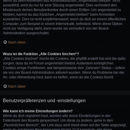
Wenn du beim Anmelden das Kontrollkästchen „Angemeldet bleiben“ nicht
auswählst, wirst du nur für eine Sitzung angemeldet. Dies verhindert den
Missbrauch deines Benutzerkontos durch einen Dritten. Um angemeldet zu
bleiben, kannst du das Kästchen „Angemeldet bleiben“ beim Anmelden
auswählen. Dies ist nicht empfehlenswert, wenn du dich an einem öffentlichen
Computer, zum Beispiel in einem Internetcafé, befindest. Wenn diese Option
nicht zur Verfügung steht, dann wurde sie vermutlich von der Board-
Administration ausgeschaltet.
Nach oben
Wozu ist die Funktion „Alle Cookies löschen“?
„Alle Cookies löschen“ löscht die Cookies, die phpBB erstellt hat und die dafür
sorgen, dass du im Forum angemeldet bleibst. Außerdem ermöglichen
Cookies einige Funktionen, wie beispielsweise den „Gelesen“-Status – sofern
sie von der Board-Administration aktiviert wurden. Wenn du Probleme bei der
An- oder Abmeldung hast, kann es helfen, wenn du die Cookies löscht.
Nach oben
Benutzerpräferenzen und -einstellungen
Wie kann ich meine Einstellungen ändern?
Wenn du dich registriert hast, werden alle deine Einstellungen in der
Datenbank des Boards gespeichert. Um diese zu ändern, gehe in den
„Persönlichen Bereich“; der Link dazu wird meist oben auf der Seite angezeigt,
wenn du auf deinen Benutzernamen klickst. Dort kannst du alle deine