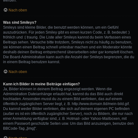
werden.
Nach oben
Was sind Smileys?
Smileys sind kleine Bilder, die benutzt werden können, um ein Gefühl
auszudrücken. Für jeden Smiley gibt es einen kurzen Code, z. B. bedeutet :)
fröhlich und :( traurig. Die Liste aller Smileys kannst du beim Verfassen eines
Beitrags sehen. Versuche bitte trotzdem, Smileys nicht zu häufig zu benutzen,
sie können einen Beitrag schnell unlesbar machen und ein Moderator könnte
deshalb deinen Beitrag entsprechend überarbeiten oder gar komplett löschen.
Die Board-Administration kann auch die Anzahl der Smileys begrenzen, die du
in einem Beitrag benutzen kannst.
Nach oben
Kann ich Bilder in meine Beiträge einfügen?
Ja, Bilder können in deinem Beitrag angezeigt werden. Wenn die
Administration Dateianhänge erlaubt hat, kannst du das Bild auch direkt
hochladen. Ansonsten musst du zu einem Bild verlinken, das auf einem
öffentlich zugänglichen Server liegt, z. B. http://www.domain.tld/mein-bild.gif.
Du kannst weder Bilder verlinken, die sich auf deinem eigenen PC befinden
(außer es ist ein öffentlich zugänglicher Server), noch zu Bildern, die nur nach
einer Anmeldung verfügbar sind, z. B. Hotmail- oder Yahoo-Mailboxen, mit
einem Passwort geschützte Seiten usw. Um das Bild anzuzeigen, benutze den
BBCode-Tag „[img]“.