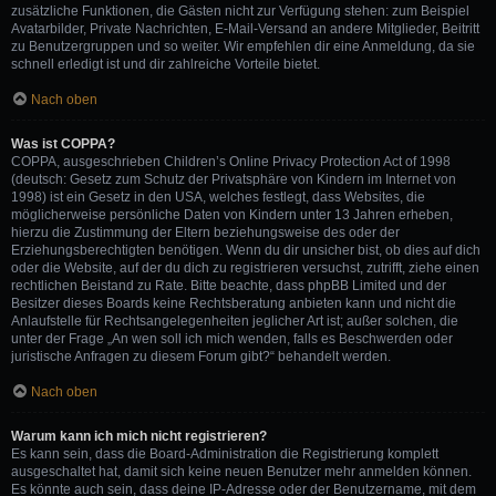
zusätzliche Funktionen, die Gästen nicht zur Verfügung stehen: zum Beispiel
Avatarbilder, Private Nachrichten, E-Mail-Versand an andere Mitglieder, Beitritt
zu Benutzergruppen und so weiter. Wir empfehlen dir eine Anmeldung, da sie
schnell erledigt ist und dir zahlreiche Vorteile bietet.
Nach oben
Was ist COPPA?
COPPA, ausgeschrieben Children’s Online Privacy Protection Act of 1998
(deutsch: Gesetz zum Schutz der Privatsphäre von Kindern im Internet von
1998) ist ein Gesetz in den USA, welches festlegt, dass Websites, die
möglicherweise persönliche Daten von Kindern unter 13 Jahren erheben,
hierzu die Zustimmung der Eltern beziehungsweise des oder der
Erziehungsberechtigten benötigen. Wenn du dir unsicher bist, ob dies auf dich
oder die Website, auf der du dich zu registrieren versuchst, zutrifft, ziehe einen
rechtlichen Beistand zu Rate. Bitte beachte, dass phpBB Limited und der
Besitzer dieses Boards keine Rechtsberatung anbieten kann und nicht die
Anlaufstelle für Rechtsangelegenheiten jeglicher Art ist; außer solchen, die
unter der Frage „An wen soll ich mich wenden, falls es Beschwerden oder
juristische Anfragen zu diesem Forum gibt?“ behandelt werden.
Nach oben
Warum kann ich mich nicht registrieren?
Es kann sein, dass die Board-Administration die Registrierung komplett
ausgeschaltet hat, damit sich keine neuen Benutzer mehr anmelden können.
Es könnte auch sein, dass deine IP-Adresse oder der Benutzername, mit dem