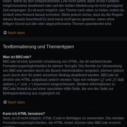
holen. Wenn du den entsprechenden Link nicht siehst, dann ist die Funktion
möglicherweise deaktiviert oder seit der letzten Markierung ist nicht genügend
Zeit vergangen. Es ist auch möglich, das Thema nach oben zu holen, indem du
einfach eine Antwort darauf schreibst. Stelle jedoch sicher, dass du die Regeln
dieses Boards beachtest! Es wird meist nicht gerne gesehen, wenn ohne
triftigen Grund auf alte oder abgeschlossene Themen geantwortet wird.
Nach oben
Textformatierung und Thementypen
Was ist BBCode?
BBCode ist eine spezielle Umsetzung von HTML, die dir weitreichende
Formatierungsmöglichkeiten für deinen Text gibt. Die Rechte zur Verwendung
von BBCode werden durch die Board-Administration vergeben, können jedoch
auch durch dich für jeden einzelnen Beitrag deaktiviert werden. BBCode ist
ähnlich wie HTML aufgebaut, jedoch werden Tags von eckigen („[“ und „]“) statt
spitzen („<“ und „>“) Klammern eingeschlossen. Weitere Informationen zu
BBCode findest du auf einer speziellen Hilfe-Seite, die von der Seite zur
Beitragserstellung aus zugänglich ist.
Nach oben
Kann ich HTML benutzen?
Nein, es ist nicht möglich, HTML-Code in Beiträgen zu verwenden. Die meisten
Formatierungsmöglichkeiten, die HTML bietet, können über BBCode erreicht