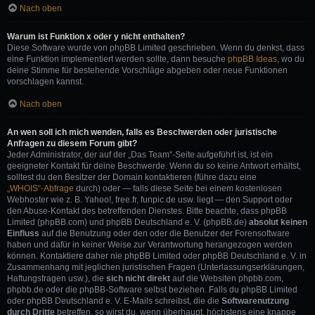
Nach oben
Warum ist Funktion x oder y nicht enthalten?
Diese Software wurde von phpBB Limited geschrieben. Wenn du denkst, dass
eine Funktion implementiert werden sollte, dann besuche
phpBB Ideas
, wo du
deine Stimme für bestehende Vorschläge abgeben oder neue Funktionen
vorschlagen kannst.
Nach oben
An wen soll ich mich wenden, falls es Beschwerden oder juristische
Anfragen zu diesem Forum gibt?
Jeder Administrator, der auf der „Das Team“-Seite aufgeführt ist, ist ein
geeigneter Kontakt für deine Beschwerde. Wenn du so keine Antwort erhältst,
solltest du den Besitzer der Domain kontaktieren (führe dazu eine
„WHOIS“-Abfrage
durch) oder — falls diese Seite bei einem kostenlosen
Webhoster wie z. B. Yahoo!, free.fr, funpic.de usw. liegt — den Support oder
den Abuse-Kontakt des betreffenden Dienstes. Bitte beachte, dass phpBB
Limited (phpBB.com) und phpBB Deutschland e. V. (phpBB.de)
absolut keinen
Einfluss
auf die Benutzung oder den oder die Benutzer der Forensoftware
haben und dafür in keiner Weise zur Verantwortung herangezogen werden
können. Kontaktiere daher nie phpBB Limited oder phpBB Deutschland e. V. in
Zusammenhang mit jeglichen juristischen Fragen (Unterlassungserklärungen,
Haftungsfragen usw.), die
sich nicht direkt
auf die Websiten phpbb.com,
phpbb.de oder die phpBB-Software selbst beziehen. Falls du phpBB Limited
oder phpBB Deutschland e. V. E-Mails schreibst, die die
Softwarenutzung
durch Dritte
betreffen, so wirst du, wenn überhaupt, höchstens eine knappe