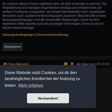
Du musst in diesem Forum registriert sein, um dich anmelden zu können. Die
Registrierung ist in wenigen Augenblicken erledigt und ermöglicht dir, auf
weitere Funktionen zuzugreifen. Die Board-Administration kann registrierten
Benutzern auch zusätzliche Berechtigungen zuweisen. Beachte bitte unsere
Nutzungsbedingungen und die verwandten Regelungen, bevor du dich
registrierst. Bitte beachte auch die jeweiligen Forenregeln, wenn du dich in
diesem Board bewegst.
Nutzungsbedingungen
|
Datenschutzerklärung
Registrieren
Foren-Übersicht
Alle Zeiten sind
UTC+02:00
Diese Website nutzt Cookies, um dir den
Powered by
phpBB
® Forum Software © phpBB Limited
Prosilver Dark Edition by
Premium phpBB Styles
bestmöglichen Komfort bei der Nutzung zu
Deutsche Übersetzung durch
phpBB.de
bieten.
Mehr erfahren
Datenschutz
|
Nutzungsbedingungen
Verstanden!