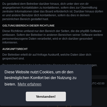
Du gestattest dem Betreiber darüber hinaus, dich unter den von dir
angegebenen Kontaktdaten zu kontaktieren, sofern dies zur Übermittlung
zentraler Informationen über das Board erforderlich ist. Darüber hinaus dürfen
er und andere Benutzer dich kontaktieren, sofern du dies in deinem
persönlichen Bereich gestattet hast.
GELTUNGSBEREICH DIESER RICHTLINIE
Diese Richtlinie umfasst nur den Bereich der Seiten, die die phpBB-Software
umfassen. Sofern der Betreiber in anderen Bereichen seiner Software weitere
personenbezogene Daten verarbeitet, wird er dich darüber gesondert
informieren.
AUSKUNFTSRECHT
Der Betreiber erteilt dir auf Anfrage Auskunft, welche Daten über dich
gespeichert sind.
Du kannst jederzeit die Löschung bzw. Sperrung deiner Daten verlangen.
Kontaktiere hierzu bitte den Betreiber.
Diese Website nutzt Cookies, um dir den
bestmöglichen Komfort bei der Nutzung zu
Foren-Übersicht
Alle Zeiten sind
UTC+02:00
bieten.
Mehr erfahren
Powered by
phpBB
® Forum Software © phpBB Limited
Verstanden!
Prosilver Dark Edition by
Premium phpBB Styles
Deutsche Übersetzung durch
phpBB.de
Datenschutz
|
Nutzungsbedingungen