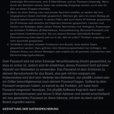
eindeutiger Benutzername, eine E-Mail-Adresse und ein Passwort notwendig. Wenn
durch den Betreiber weitere Daten als notwendig festgelegt wurden, so ist dies für
dich vor deren Eingabe ersichtlich.
Wenn du einen Beitrag oder eine private Nachricht erstellst, so werden die dort
eingegebenen Daten ebenfalls gespeichert. Gleiches gilt, wenn du einen Beitrag als
Entwurf zwischenspeicherst. In diesen Fällen wird auch deine IP-Adresse gespeichert.
Die IP-Adresse wird weiterhin bei folgenden Aktionen gespeichert: Löschen und
Ändern von Beiträgen (dazu zählen Private Nachrichten und Umfragen), Änderungen
an zentralen Profildaten (E-Mail-Adresse, Kontoaktivierung, Benutzer-Passwort) und
gescheiterte Anmeldeversuche. Die von deinem Browser übermittelte Browser-
Kennzeichnung (User Agent) wird nur in der „Wer ist online?“-Funktion angezeigt und
nicht dauerhaft gespeichert.
Schließlich erfordern einzelne Funktionen des Boards, dass weitere Daten
gespeichert werden. Dazu gehören dein Abstimmungsverhalten bei Umfragen, der
Gelesen-Status von deinen Beiträgen oder explizit von dir gesetzte Lesezeichen oder
Benachrichtigungsfunktionen.
Dein Passwort wird mit einer Einwege-Verschlüsselung (Hash) gespeichert, so
dass es sicher ist. Jedoch wird dir empfohlen, dieses Passwort nicht auf einer
Vielzahl von Webseiten zu verwenden. Das Passwort ist dein Schlüssel zu
deinem Benutzerkonto für das Board, also geh mit ihm sorgsam um.
Insbesondere wird dich kein Vertreter des Betreibers, von phpBB Limited oder
ein Dritter berechtigterweise nach deinem Passwort fragen. Solltest du dein
Passwort vergessen haben, so kannst du die Funktion „Ich habe mein
Passwort vergessen“ benutzen. Die phpBB-Software fragt dich dann nach
deinem Benutzernamen und deiner E-Mail-Adresse und sendet anschließend
ein neu generiertes Passwort an diese Adresse, mit dem du dann auf das
Board zugreifen kannst.
GESTATTUNG DER DATENSPEICHERUNG