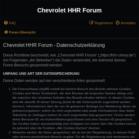
Chevrolet HHR Forum
FAQ
Registrieren
Anmelden
Foren-Übersicht
Chevrolet HHR Forum - Datenschutzerklärung
Diese Richtlinie beschreibt, wie „Chevrolet HHR Forum“ („https://hhr-chevy.de“)
(im Folgenden „der Betreiber“) die Daten verwendet, die während deines
Foren-Besuchs gesammelt werden.
UMFANG UND ART DER DATENSPEICHERUNG
Deine Daten werden auf vier verschiedene Arten gesammelt:
Die Forensoftware phpBB erstellt bei deinem Besuch des Boards mehrere Cookies.
Cookies sind kleine Textdateien, die dein Browser als temporäre Dateien ablegt und
die zwischen den einzelnen Aufrufen des Boards erhalten bleiben. In diesen Cookies
sind die aktuelle ID deiner Sitzung (damit dir alle Seitenaufrufe zugeordnet werden
können), Informationen über die von dir gelesenen Beiträge (zur Markierung dieser als
gelesen/ungelesen; sofern du nicht angemeldet bist) sowie Informationen über deine
Teilnahme an Umfragen (sofern du nicht angemeldet bist) gespeichert. Ferner werden
deine Benutzer-ID, ein Authentifizierungsschlüssel und eine Session-ID gespeichert.
Die Cookies haben standardmäßig eine Gültigkeit von einem Jahr. Alle Cookies kannst
du jederzeit über die Funktion „Alle Cookies löschen“ löschen.
Weiterhin werden die Daten gespeichert, die du bei der Registrierung, in deinem Profil
oder deinem persönlichem Bereich angibst. Für die Registrierung sind mindestens ein