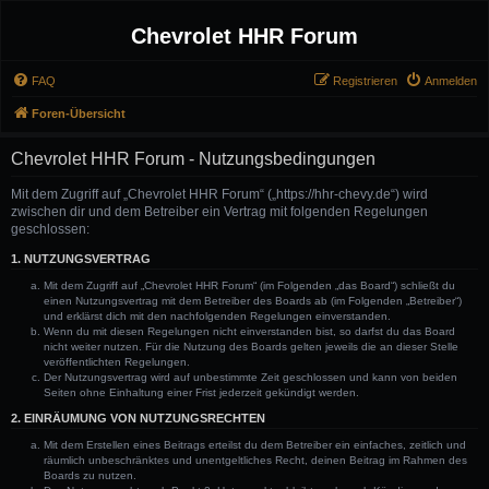
Chevrolet HHR Forum
FAQ
Registrieren
Anmelden
Foren-Übersicht
Chevrolet HHR Forum - Nutzungsbedingungen
Mit dem Zugriff auf „Chevrolet HHR Forum“ („https://hhr-chevy.de“) wird
zwischen dir und dem Betreiber ein Vertrag mit folgenden Regelungen
geschlossen:
1. NUTZUNGSVERTRAG
Mit dem Zugriff auf „Chevrolet HHR Forum“ (im Folgenden „das Board“) schließt du
einen Nutzungsvertrag mit dem Betreiber des Boards ab (im Folgenden „Betreiber“)
und erklärst dich mit den nachfolgenden Regelungen einverstanden.
Wenn du mit diesen Regelungen nicht einverstanden bist, so darfst du das Board
nicht weiter nutzen. Für die Nutzung des Boards gelten jeweils die an dieser Stelle
veröffentlichten Regelungen.
Der Nutzungsvertrag wird auf unbestimmte Zeit geschlossen und kann von beiden
Seiten ohne Einhaltung einer Frist jederzeit gekündigt werden.
2. EINRÄUMUNG VON NUTZUNGSRECHTEN
Mit dem Erstellen eines Beitrags erteilst du dem Betreiber ein einfaches, zeitlich und
räumlich unbeschränktes und unentgeltliches Recht, deinen Beitrag im Rahmen des
Boards zu nutzen.