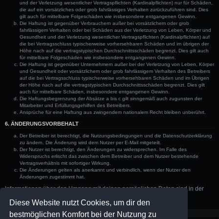
und der Verletzung wesentlicher Vertragspflichten (Kardinalpflichten) nur für Schäden,
die auf ein vorsätzliches oder grob fahrlässiges Verhalten zurückzuführen sind. Dies
gilt auch für mittelbare Folgeschäden wie insbesondere entgangenen Gewinn.
Die Haftung ist gegenüber Verbrauchern außer bei vorsätzlichem oder grob
fahrlässigem Verhalten oder bei Schäden aus der Verletzung von Leben, Körper und
Gesundheit und der Verletzung wesentlicher Vertragspflichten (Kardinalpflichten) auf
die bei Vertragsschluss typischerweise vorhersehbaren Schäden und im übrigen der
Höhe nach auf die vertragstypischen Durchschnittsschäden begrenzt. Dies gilt auch
für mittelbare Folgeschäden wie insbesondere entgangenen Gewinn.
Die Haftung ist gegenüber Unternehmern außer bei der Verletzung von Leben, Körper
und Gesundheit oder vorsätzlichem oder grob fahrlässigem Verhalten des Betreibers
auf die bei Vertragsschluss typischerweise vorhersehbaren Schäden und im Übrigen
der Höhe nach auf die vertragstypischen Durchschnittsschäden begrenzt. Dies gilt
auch für mittelbare Schäden, insbesondere entgangenen Gewinn.
Die Haftungsbegrenzung der Absätze a bis c gilt sinngemäß auch zugunsten der
Mitarbeiter und Erfüllungsgehilfen des Betreibers.
Ansprüche für eine Haftung aus zwingendem nationalem Recht bleiben unberührt.
6. ÄNDERUNGSVORBEHALT
Der Betreiber ist berechtigt, die Nutzungsbedingungen und die Datenschutzerklärung
zu ändern. Die Änderung wird dem Nutzer per E-Mail mitgeteilt.
Der Nutzer ist berechtigt, den Änderungen zu widersprechen. Im Falle des
Widerspruchs erlischt das zwischen dem Betreiber und dem Nutzer bestehende
Vertragsverhältnis mit sofortiger Wirkung.
Die Änderungen gelten als anerkannt und verbindlich, wenn der Nutzer den
Änderungen zugestimmt hat.
Informationen über den Umgang mit deinen persönlichen Daten sind in der
Datenschutzerklärung enthalten.
Diese Website nutzt Cookies, um dir den
bestmöglichen Komfort bei der Nutzung zu