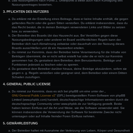
Das Nutzungsrecht nach Punkt 2, Unterpunkt a bleibt auch nach Kündigung des
Nutzungsvertrages bestehen.
3. PFLICHTEN DES NUTZERS
Du erklärst mit der Erstellung eines Beitrags, dass er keine Inhalte enthält, die gegen
geltendes Recht oder die guten Sitten verstoßen. Du erklärst insbesondere, dass du
das Recht besitzt, die in deinen Beiträgen verwendeten Links und Bilder zu setzen
bzw. zu verwenden.
Der Betreiber des Boards übt das Hausrecht aus. Bei Verstößen gegen diese
Nutzungsbedingungen oder anderer im Board veröffentlichten Regeln kann der
Betreiber dich nach Abmahnung zeitweise oder dauerhaft von der Nutzung dieses
Boards ausschließen und dir ein Hausverbot erteilen.
Du nimmst zur Kenntnis, dass der Betreiber keine Verantwortung für die Inhalte von
Beiträgen übernimmt, die er nicht selbst erstellt hat oder die er nicht zur Kenntnis
genommen hat. Du gestattest dem Betreiber, dein Benutzerkonto, Beiträge und
Funktionen jederzeit zu löschen oder zu sperren.
Du gestattest dem Betreiber darüber hinaus, deine Beiträge abzuändern, sofern sie
gegen o. g. Regeln verstoßen oder geeignet sind, dem Betreiber oder einem Dritten
Schaden zuzufügen.
4. GENERAL PUBLIC LICENSE
Du nimmst zur Kenntnis, dass es sich bei phpBB um eine unter der „
GNU General Public License v2
“ (GPL) bereitgestellten Foren-Software von phpBB
Limited (www.phpbb.com) handelt; deutschsprachige Informationen werden durch die
deutschsprachige Community unter www.phpbb.de zur Verfügung gestellt. Beide
haben keinen Einfluss auf die Art und Weise, wie die Software verwendet wird. Sie
können insbesondere die Verwendung der Software für bestimmte Zwecke nicht
untersagen oder auf Inhalte fremder Foren Einfluss nehmen.
5. GEWÄHRLEISTUNG
Der Betreiber haftet mit Ausnahme der Verletzung von Leben, Körper und Gesundheit