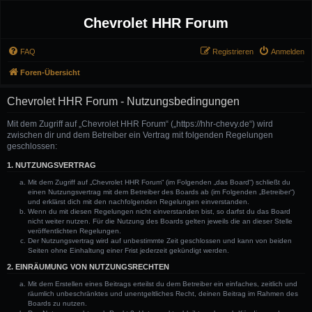
Chevrolet HHR Forum
FAQ
Registrieren
Anmelden
Foren-Übersicht
Chevrolet HHR Forum - Nutzungsbedingungen
Mit dem Zugriff auf „Chevrolet HHR Forum“ („https://hhr-chevy.de“) wird
zwischen dir und dem Betreiber ein Vertrag mit folgenden Regelungen
geschlossen:
1. NUTZUNGSVERTRAG
Mit dem Zugriff auf „Chevrolet HHR Forum“ (im Folgenden „das Board“) schließt du
einen Nutzungsvertrag mit dem Betreiber des Boards ab (im Folgenden „Betreiber“)
und erklärst dich mit den nachfolgenden Regelungen einverstanden.
Wenn du mit diesen Regelungen nicht einverstanden bist, so darfst du das Board
nicht weiter nutzen. Für die Nutzung des Boards gelten jeweils die an dieser Stelle
veröffentlichten Regelungen.
Der Nutzungsvertrag wird auf unbestimmte Zeit geschlossen und kann von beiden
Seiten ohne Einhaltung einer Frist jederzeit gekündigt werden.
2. EINRÄUMUNG VON NUTZUNGSRECHTEN
Mit dem Erstellen eines Beitrags erteilst du dem Betreiber ein einfaches, zeitlich und
räumlich unbeschränktes und unentgeltliches Recht, deinen Beitrag im Rahmen des
Boards zu nutzen.