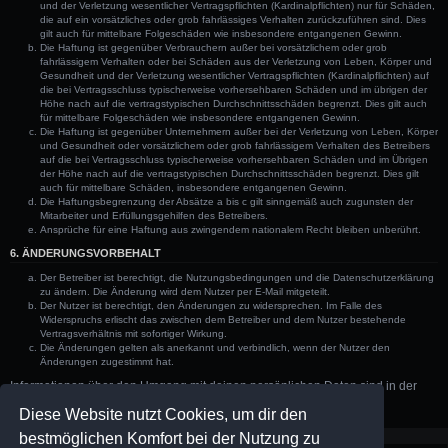
und der Verletzung wesentlicher Vertragspflichten (Kardinalpflichten) nur für Schäden,
die auf ein vorsätzliches oder grob fahrlässiges Verhalten zurückzuführen sind. Dies
gilt auch für mittelbare Folgeschäden wie insbesondere entgangenen Gewinn.
Die Haftung ist gegenüber Verbrauchern außer bei vorsätzlichem oder grob
fahrlässigem Verhalten oder bei Schäden aus der Verletzung von Leben, Körper und
Gesundheit und der Verletzung wesentlicher Vertragspflichten (Kardinalpflichten) auf
die bei Vertragsschluss typischerweise vorhersehbaren Schäden und im übrigen der
Höhe nach auf die vertragstypischen Durchschnittsschäden begrenzt. Dies gilt auch
für mittelbare Folgeschäden wie insbesondere entgangenen Gewinn.
Die Haftung ist gegenüber Unternehmern außer bei der Verletzung von Leben, Körper
und Gesundheit oder vorsätzlichem oder grob fahrlässigem Verhalten des Betreibers
auf die bei Vertragsschluss typischerweise vorhersehbaren Schäden und im Übrigen
der Höhe nach auf die vertragstypischen Durchschnittsschäden begrenzt. Dies gilt
auch für mittelbare Schäden, insbesondere entgangenen Gewinn.
Die Haftungsbegrenzung der Absätze a bis c gilt sinngemäß auch zugunsten der
Mitarbeiter und Erfüllungsgehilfen des Betreibers.
Ansprüche für eine Haftung aus zwingendem nationalem Recht bleiben unberührt.
6. ÄNDERUNGSVORBEHALT
Der Betreiber ist berechtigt, die Nutzungsbedingungen und die Datenschutzerklärung
zu ändern. Die Änderung wird dem Nutzer per E-Mail mitgeteilt.
Der Nutzer ist berechtigt, den Änderungen zu widersprechen. Im Falle des
Widerspruchs erlischt das zwischen dem Betreiber und dem Nutzer bestehende
Vertragsverhältnis mit sofortiger Wirkung.
Die Änderungen gelten als anerkannt und verbindlich, wenn der Nutzer den
Änderungen zugestimmt hat.
Informationen über den Umgang mit deinen persönlichen Daten sind in der
Datenschutzerklärung enthalten.
Diese Website nutzt Cookies, um dir den
bestmöglichen Komfort bei der Nutzung zu