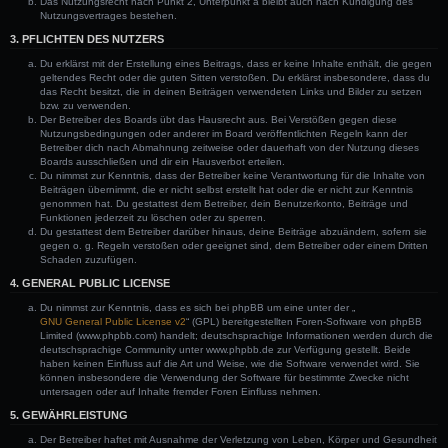
Das Nutzungsrecht nach Punkt 2, Unterpunkt a bleibt auch nach Kündigung des
Nutzungsvertrages bestehen.
3. PFLICHTEN DES NUTZERS
Du erklärst mit der Erstellung eines Beitrags, dass er keine Inhalte enthält, die gegen
geltendes Recht oder die guten Sitten verstoßen. Du erklärst insbesondere, dass du
das Recht besitzt, die in deinen Beiträgen verwendeten Links und Bilder zu setzen
bzw. zu verwenden.
Der Betreiber des Boards übt das Hausrecht aus. Bei Verstößen gegen diese
Nutzungsbedingungen oder anderer im Board veröffentlichten Regeln kann der
Betreiber dich nach Abmahnung zeitweise oder dauerhaft von der Nutzung dieses
Boards ausschließen und dir ein Hausverbot erteilen.
Du nimmst zur Kenntnis, dass der Betreiber keine Verantwortung für die Inhalte von
Beiträgen übernimmt, die er nicht selbst erstellt hat oder die er nicht zur Kenntnis
genommen hat. Du gestattest dem Betreiber, dein Benutzerkonto, Beiträge und
Funktionen jederzeit zu löschen oder zu sperren.
Du gestattest dem Betreiber darüber hinaus, deine Beiträge abzuändern, sofern sie
gegen o. g. Regeln verstoßen oder geeignet sind, dem Betreiber oder einem Dritten
Schaden zuzufügen.
4. GENERAL PUBLIC LICENSE
Du nimmst zur Kenntnis, dass es sich bei phpBB um eine unter der „
GNU General Public License v2
“ (GPL) bereitgestellten Foren-Software von phpBB
Limited (www.phpbb.com) handelt; deutschsprachige Informationen werden durch die
deutschsprachige Community unter www.phpbb.de zur Verfügung gestellt. Beide
haben keinen Einfluss auf die Art und Weise, wie die Software verwendet wird. Sie
können insbesondere die Verwendung der Software für bestimmte Zwecke nicht
untersagen oder auf Inhalte fremder Foren Einfluss nehmen.
5. GEWÄHRLEISTUNG
Der Betreiber haftet mit Ausnahme der Verletzung von Leben, Körper und Gesundheit