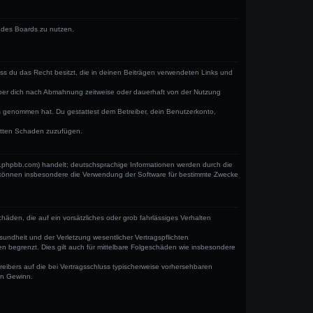
n des Boards zu nutzen.
dass du das Recht besitzt, die in deinen Beiträgen verwendeten Links und
iber dich nach Abmahnung zeitweise oder dauerhaft von der Nutzung
tnis genommen hat. Du gestattest dem Betreiber, dein Benutzerkonto,
ritten Schaden zuzufügen.
w.phpbb.com) handelt; deutschsprachige Informationen werden durch die
e können insbesondere die Verwendung der Software für bestimmte Zwecke
häden, die auf ein vorsätzliches oder grob fahrlässiges Verhalten
undheit und der Verletzung wesentlicher Vertragspflichten
n begrenzt. Dies gilt auch für mittelbare Folgeschäden wie insbesondere
eibers auf die bei Vertragsschluss typischerweise vorhersehbaren
en Gewinn.