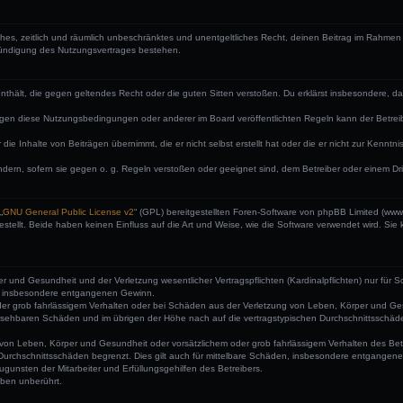
faches, zeitlich und räumlich unbeschränktes und unentgeltliches Recht, deinen Beitrag im Rahme
Kündigung des Nutzungsvertrages bestehen.
e enthält, die gegen geltendes Recht oder die guten Sitten verstoßen. Du erklärst insbesondere, 
egen diese Nutzungsbedingungen oder anderer im Board veröffentlichten Regeln kann der Betre
die Inhalte von Beiträgen übernimmt, die er nicht selbst erstellt hat oder die er nicht zur Kenn
ndern, sofern sie gegen o. g. Regeln verstoßen oder geeignet sind, dem Betreiber oder einem D
„
GNU General Public License v2
“ (GPL) bereitgestellten Foren-Software von phpBB Limited (ww
ellt. Beide haben keinen Einfluss auf die Art und Weise, wie die Software verwendet wird. Si
 und Gesundheit und der Verletzung wesentlicher Vertragspflichten (Kardinalpflichten) nur für Sc
wie insbesondere entgangenen Gewinn.
der grob fahrlässigem Verhalten oder bei Schäden aus der Verletzung von Leben, Körper und Ges
rhersehbaren Schäden und im übrigen der Höhe nach auf die vertragstypischen Durchschnittsschäde
von Leben, Körper und Gesundheit oder vorsätzlichem oder grob fahrlässigem Verhalten des Betr
Durchschnittsschäden begrenzt. Dies gilt auch für mittelbare Schäden, insbesondere entgangen
gunsten der Mitarbeiter und Erfüllungsgehilfen des Betreibers.
ben unberührt.