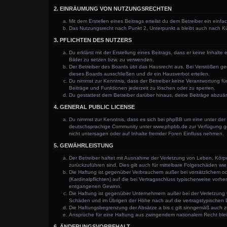
2. EINRÄUMUNG VON NUTZUNGSRECHTEN
Mit dem Erstellen eines Beitrags erteilst du dem Betreiber ein ein
Das Nutzungsrecht nach Punkt 2, Unterpunkt a bleibt auch nach 
3. PFLICHTEN DES NUTZERS
Du erklärst mit der Erstellung eines Beitrags, dass er keine Inhalt
Bilder zu setzen bzw. zu verwenden.
Der Betreiber des Boards übt das Hausrecht aus. Bei Verstößen g
dieses Boards ausschließen und dir ein Hausverbot erteilen.
Du nimmst zur Kenntnis, dass der Betreiber keine Verantwortung für 
Beiträge und Funktionen jederzeit zu löschen oder zu sperren.
Du gestattest dem Betreiber darüber hinaus, deine Beiträge abzuä
4. GENERAL PUBLIC LICENSE
Du nimmst zur Kenntnis, dass es sich bei phpBB um eine unter der 
deutschsprachige Community unter www.phpbb.de zur Verfügung gest
nicht untersagen oder auf Inhalte fremder Foren Einfluss nehmen.
5. GEWÄHRLEISTUNG
Der Betreiber haftet mit Ausnahme der Verletzung von Leben, Körper
zurückzuführen sind. Dies gilt auch für mittelbare Folgeschäden 
Die Haftung ist gegenüber Verbrauchern außer bei vorsätzlichem o
(Kardinalpflichten) auf die bei Vertragsschluss typischerweise vo
entgangenen Gewinn.
Die Haftung ist gegenüber Unternehmern außer bei der Verletzung 
Schäden und im Übrigen der Höhe nach auf die vertragstypischen 
Die Haftungsbegrenzung der Absätze a bis c gilt sinngemäß auch zu
Ansprüche für eine Haftung aus zwingendem nationalem Recht blei
6. ÄNDERUNGSVORBEHALT