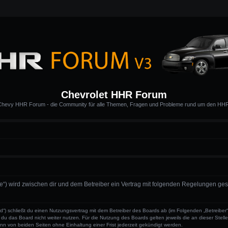
Chevrolet HHR Forum
hevy HHR Forum - die Community für alle Themen, Fragen und Probleme rund um den HH
.de“) wird zwischen dir und dem Betreiber ein Vertrag mit folgenden Regelungen ge
d“) schließt du einen Nutzungsvertrag mit dem Betreiber des Boards ab (im Folgenden „Betreiber
du das Board nicht weiter nutzen. Für die Nutzung des Boards gelten jeweils die an dieser Stell
n von beiden Seiten ohne Einhaltung einer Frist jederzeit gekündigt werden.