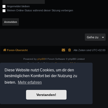
Angemeldet bleiben
Meinen Online-Status während dieser Sitzung verbergen
Gehe zu
Foren-Übersicht
Alle Zeiten sind
UTC+02:00
Powered by
phpBB
® Forum Software © phpBB Limited
Prosilver Dark Edition by
Premium phpBB Styles
Deutsche Übersetzung durch
phpBB.de
Diese Website nutzt Cookies, um dir den
Datenschutz
|
Nutzungsbedingungen
bestmöglichen Komfort bei der Nutzung zu
bieten.
Mehr erfahren
Verstanden!