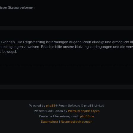
ieser Sitzung verbergen
 können. Die Registrierung ist in wenigen Augenblicken erledigt und ermöglicht di
 Berechtigungen zuweisen. Beachte bitte unsere Nutzungsbedingungen und die verwa
d bewegst.
Powered by
phpBB
® Forum Software © phpBB Limited
Prosilver Dark Edition by
Premium phpBB Styles
Deutsche Übersetzung durch
phpBB.de
Datenschutz
|
Nutzungsbedingungen